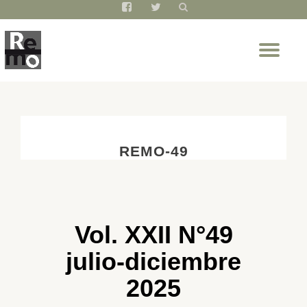
fa-
fa-
facebook-
twitter
Saltar
square
Cam
contenido
nav
REMO-49
Vol. XXII N°49
julio-diciembre
2025