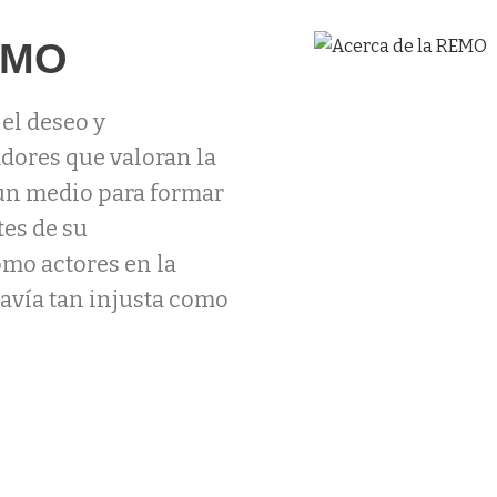
EMO
el deseo y
dores que valoran la
un medio para formar
es de su
omo actores en la
avía tan injusta como
RA:MÁS SOBRE LA REMO >