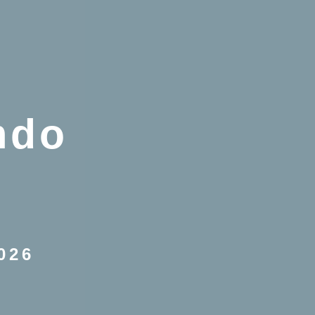
square
S PARA PUBLICAR
mdo
2026