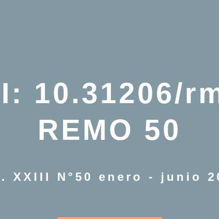
IORES
DIRECTORIO
LINEAMIENTO
Buscar:
L
LA REMO EN CONGRESOS
I: 10.31206/r
REMO 50
. XXIII N°50 enero - junio 