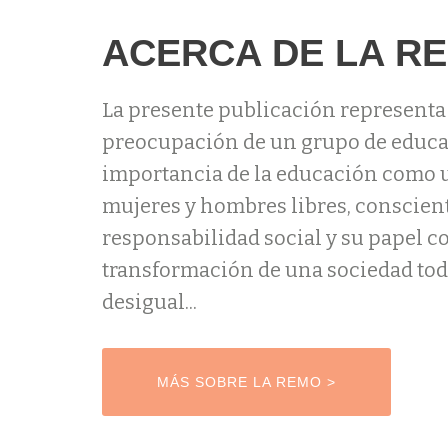
ACERCA DE LA R
La presente publicación representa 
preocupación de un grupo de educa
importancia de la educación como 
mujeres y hombres libres, conscient
responsabilidad social y su papel c
transformación de una sociedad tod
desigual...
ETIQUETA DEL BOTÓN DE LA CABECE
MÁS SOBRE LA REMO >