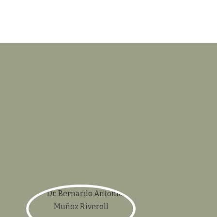
Dr. Bernardo Antonio Muñoz
Riveroll
Relaciones Públicas y Planeación
bam_riverohl@hotmail.com
gaña
WEB