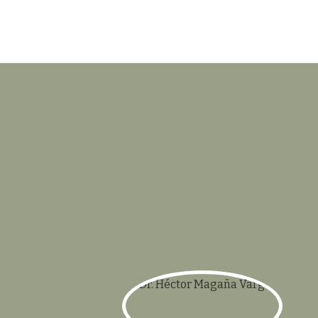
Dr. Héctor Magaña Vargas
Director de la REMO
hmv@unam.mx
Mtr
Arquite