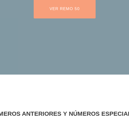
ETIQUETA DEL BOTÓN DE LA CABE
VER REMO 50
MEROS ANTERIORES Y NÚMEROS ESPECIA