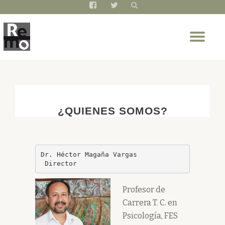
fa-
fa-
facebook-
twitter
Saltar
square
Cam
contenido
nav
¿QUIENES SOMOS?
Dr. Héctor Magaña Vargas

 Director
Profesor de
Carrera T. C. en
Psicología, FES